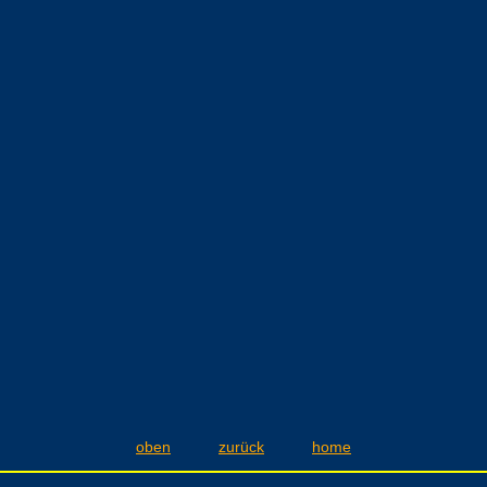
oben
zurück
home